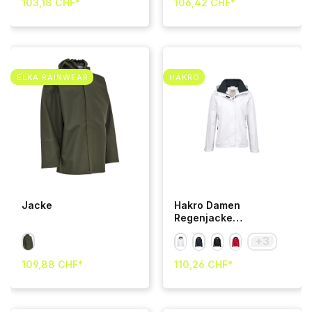
103,18 CHF*
106,42 CHF*
ELKA RAINWEAR
HAKRO
Jacke
Hakro Damen
Regenjacke
Colorado 001-weiss
+
3
XS
109,88 CHF*
110,26 CHF*