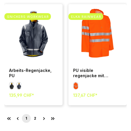
SNICKERS WORKWEAR
ELKA RAINWEAR
Arbeits-Regenjacke,
PU visible
PU
regenjacke mit
reflexstreifen
135,99 CHF*
137,67 CHF*
1
2