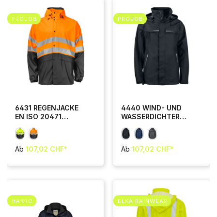
PROJOB
PROJOB
6431 REGENJACKE
4440 WIND- UND
EN ISO 20471
WASSERDICHTER
KLASSE 3/2
REGENJACKE MIT
KONTRASTELEMENT
EN
Ab
107,02 CHF*
Ab
107,02 CHF*
HAKRO
ELKA RAINWEAR