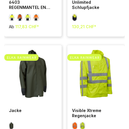
6403
Unlimited
REGENMANTEL EN
Schlupfjacke
ISO 20471 KLASSE 3
Ab
117,83 CHF*
130,21 CHF*
ELKA RAINWEAR
ELKA RAINWEAR
Jacke
Visible Xtreme
Regenjacke