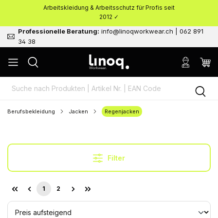
Arbeitskleidung & Arbeitsschutz für Profis seit
nhalt springen
2012 ✓
Professionelle Beratung:
info@linoqworkwear.ch | 062 891
34 38
Berufsbekleidung
Jacken
Regenjacken
Filter
1
2