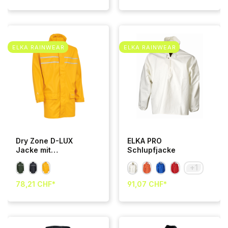
ELKA RAINWEAR
ELKA RAINWEAR
Dry Zone D-LUX
ELKA PRO
Jacke mit
Schlupfjacke
reflexstreifen am
+
1
Rücken und Brust
78,21 CHF*
91,07 CHF*