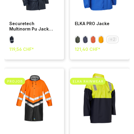
Securetech
ELKA PRO Jacke
Multinorm Pu Jacke
mit reflex
+
2
119,56 CHF*
121,40 CHF*
PROJOB
ELKA RAINWEAR