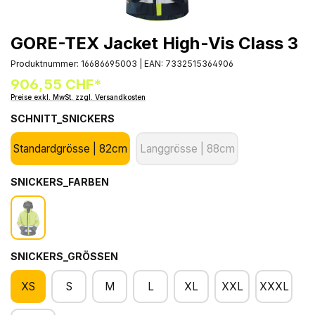
GORE-TEX Jacket High-Vis Class 3
Produktnummer:
16686695003
|
EAN:
7332515364906
906,55 CHF*
Preise exkl. MwSt. zzgl. Versandkosten
SCHNITT_SNICKERS
Standardgrösse | 82cm
Langgrösse | 88cm
SNICKERS_FARBEN
SNICKERS_GRÖSSEN
XS
S
M
L
XL
XXL
XXXL