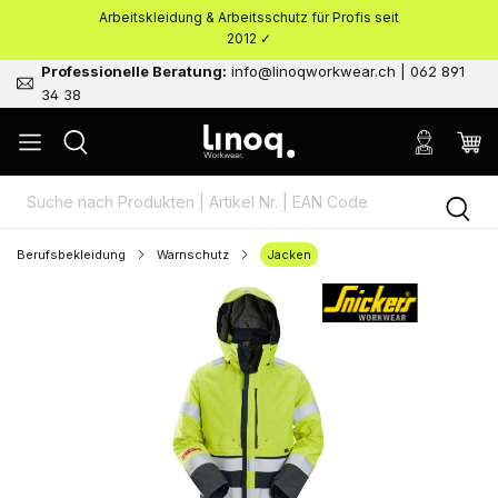
Arbeitskleidung & Arbeitsschutz für Profis seit
nhalt springen
2012 ✓
Professionelle Beratung:
info@linoqworkwear.ch | 062 891
34 38
Berufsbekleidung
Warnschutz
Jacken