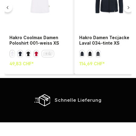
Hakro Coolmax Damen
Hakro Damen Tecjacke
Poloshirt 001-weiss XS
Laval 034-tinte XS
+
4
49,83 CHF*
114,69 CHF*
Schnelle Lieferung