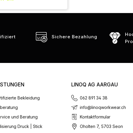
Ho
fiziert
Sichere Bezahlung
Pr
ISTUNGEN
LINOQ AG AARGAU
tifizierte Bekleidung
062 891 34 38
beratung
info@linoqworkwear.ch
rvice und Beratung
Kontaktformular
isierung Druck | Stick
Oholten 7, 5703 Seon