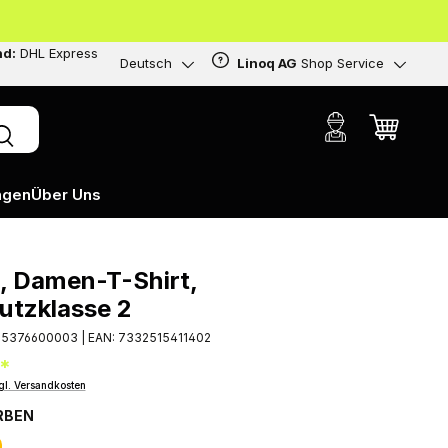
nd:
DHL Express
Deutsch
Linoq AG
Shop Service
ngen
Über Uns
, Damen-T-Shirt,
tzklasse 2
25376600003
|
EAN:
7332515411402
*
gl. Versandkosten
RBEN