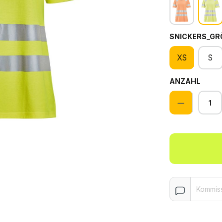
SNICKERS_GR
XS
S
ANZAHL
Anzahl