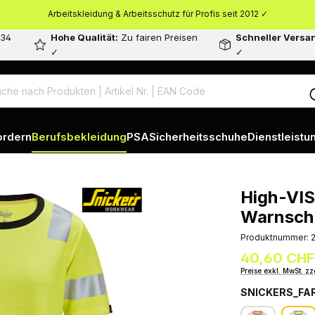
Arbeitskleidung & Arbeitsschutz für Profis seit 2012 ✓
 34
Hohe Qualität:
Zu fairen Preisen
Schneller Versa
✓
✓
ordern
Berufsbekleidung
PSA
Sicherheitsschuhe
Dienstleistu
High-VIS
Warnschu
Produktnummer:
40,60 CHF
Preise exkl. MwSt. zz
SNICKERS_FA