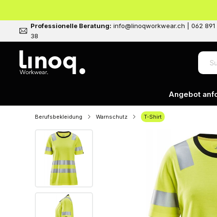
ptinhalt springen
Professionelle Beratung:
info@linoqworkwear.ch | 062 891
38
Angebot anf
Berufsbekleidung
Warnschutz
T-Shirt