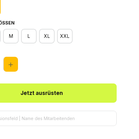
ÖSSEN
M
L
XL
XXL
Jetzt ausrüsten