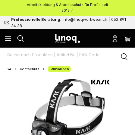
Arbeitskleidung & Arbeitsschutz für Profis seit
nhalt springen
2012 ✓
Professionelle Beratung:
info@linoqworkwear.ch | 062 891
34 38
PSA
Kopfschutz
Stirnlampen