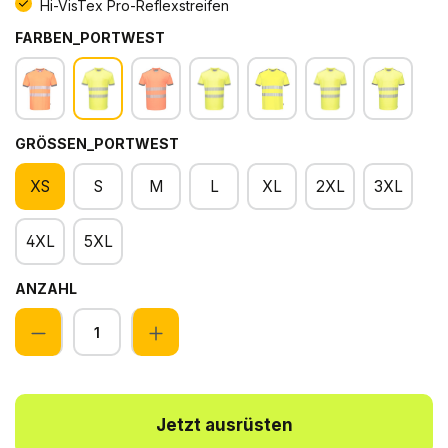
Hi-VisTex Pro-Reflexstreifen
FARBEN_PORTWEST
GRÖSSEN_PORTWEST
XS
S
M
L
XL
2XL
3XL
4XL
5XL
ANZAHL
Anzahl
Jetzt ausrüsten