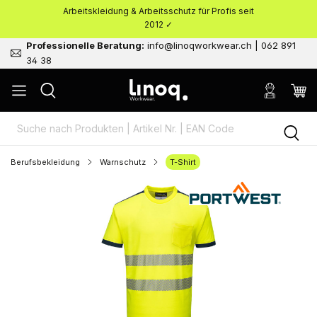
Arbeitskleidung & Arbeitsschutz für Profis seit
nhalt springen
2012 ✓
Professionelle Beratung:
info@linoqworkwear.ch | 062 891
34 38
Berufsbekleidung
Warnschutz
T-Shirt