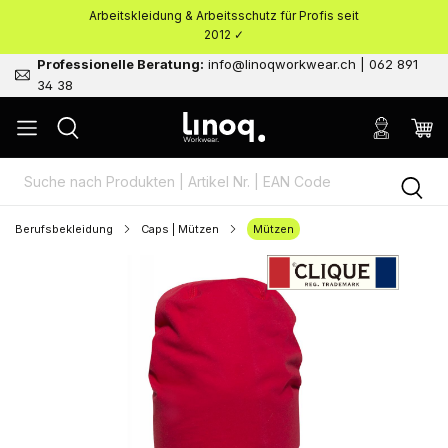
Arbeitskleidung & Arbeitsschutz für Profis seit
nhalt springen
2012 ✓
Professionelle Beratung:
info@linoqworkwear.ch | 062 891
34 38
Berufsbekleidung
Caps | Mützen
Mützen